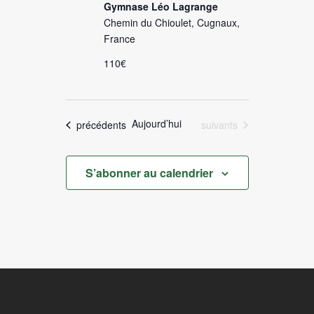
Gymnase Léo Lagrange
Chemin du Chioulet, Cugnaux,
France
110€
Aujourd’hui
Évènements
Évènements
précédents
suivants
S’abonner au calendrier