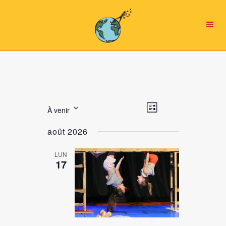
Navigation
NAVIGATION
À venir
Liste
par
DE
Sélectionnez
consultations
VUES
août 2026
une
ÉVÈNEMENT
date.
LUN
17