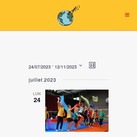
Navigation
NAVIGATION
 - 
24/07/2023
12/11/2023
Liste
par
DE
Sélectionnez
consultations
VUES
juillet 2023
une
ÉVÈNEMENT
date.
LUN
24