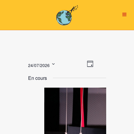
Navigation
NAVIGATION
24/07/2026
Jour
par
DE
Sélectionnez
consultations
VUES
En cours
une
ÉVÈNEMENT
date.