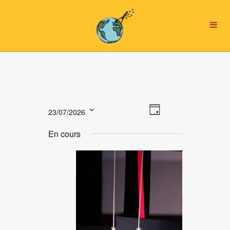
Navigation
NAVIGATION
23/07/2026
Jour
par
DE
Sélectionnez
consultations
VUES
En cours
une
ÉVÈNEMENT
date.