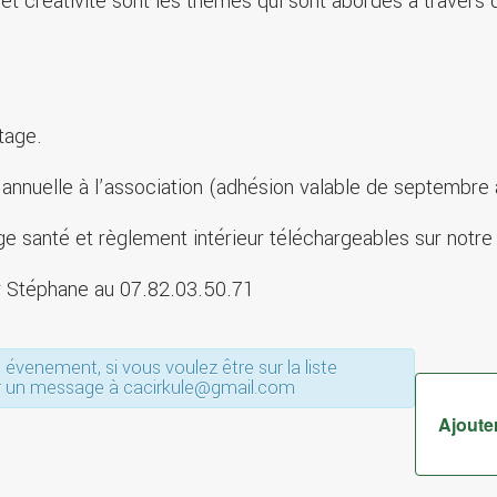
que et créativité sont les thèmes qui sont abordés à traver
tage.
n annuelle à l’association (adhésion valable de septembre
e santé et règlement intérieur téléchargeables sur notre
er Stéphane au 07.82.03.50.71
évenement, si vous voulez être sur la liste
er un message à cacirkule@gmail.com
Ajouter