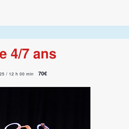
e 4/7 ans
70€
025 / 12 h 00 min