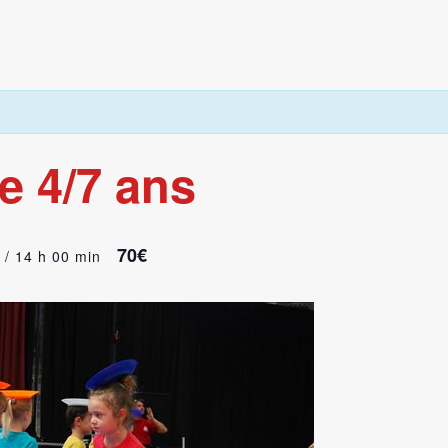
e 4/7 ans
70€
3 / 14 h 00 min