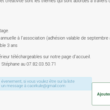
que et créativité sont les thèmes qui sont abordés à traver
tage.
n annuelle à l’association (adhésion valable de septembre
able 3 ans
rieur téléchargeables sur notre page d’accueil.
er Stéphane au 07.82.03.50.71
évenement, si vous voulez être sur la liste
er un message à cacirkule@gmail.com
Ajouter