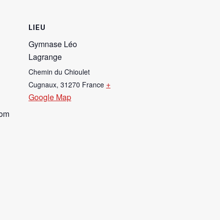
LIEU
Gymnase Léo
Lagrange
Chemin du Chioulet
+
Cugnaux
,
31270
France
Google Map
com