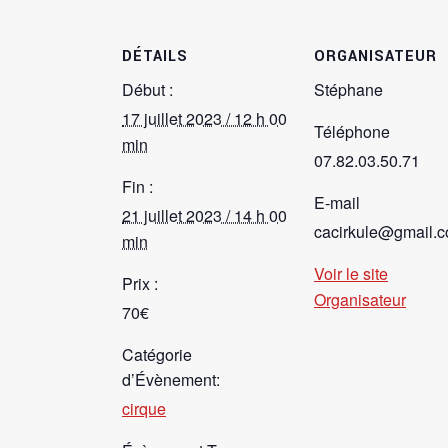
DÉTAILS
ORGANISATEUR
Début :
Stéphane
17 juillet 2023 / 12 h 00
Téléphone
min
07.82.03.50.71
Fin :
E-mail
21 juillet 2023 / 14 h 00
cacirkule@gmail.
min
Voir le site
Prix :
Organisateur
70€
Catégorie
d’Évènement:
cirque