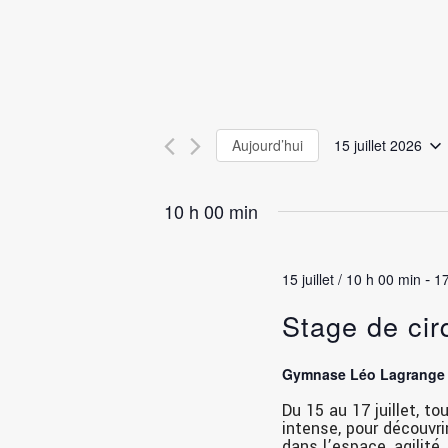
Aujourd’hui
15 juillet 2026
Sélectionnez
une
10 h 00 min
date.
-
15 juillet / 10 h 00 min
17
Stage de cir
Gymnase Léo Lagrang
Du 15 au 17 juillet, to
intense, pour découvri
dans l’espace, agilité,